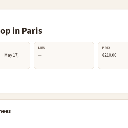
p in Paris
LIEU
PRIX
 → May 17,
—
€210.00
nees